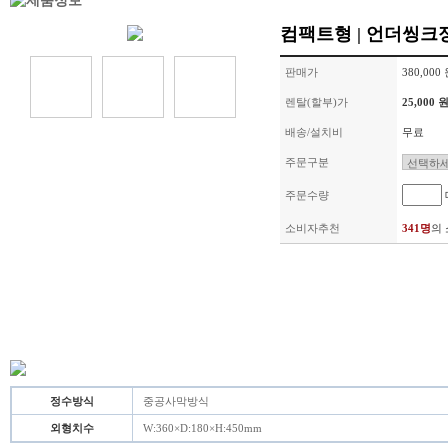
컴팩트형 | 언더씽크정
판매가
380,000
렌탈(할부)가
25,000 
배송/설치비
무료
주문구분
주문수량
소비자추천
341명
의
정수방식
중공사막방식
외형치수
W:360×D:180×H:450mm