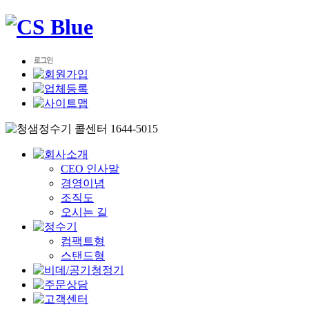
CEO 인사말
경영이념
조직도
오시는 길
컴팩트형
스탠드형