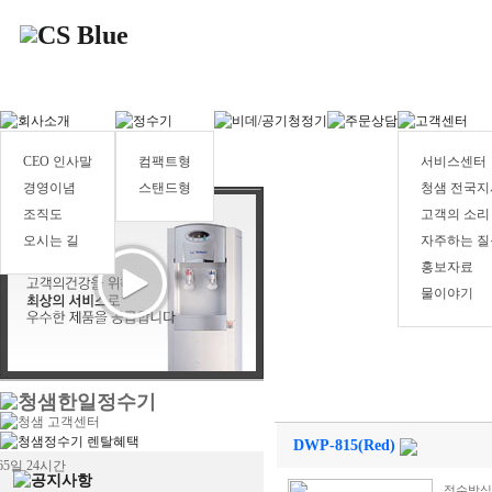
CEO 인사말
컴팩트형
서비스센터
경영이념
스탠드형
청샘 전국지
조직도
고객의 소리
오시는 길
자주하는 질
홍보자료
물이야기
DWP-815(Red)
정수방식