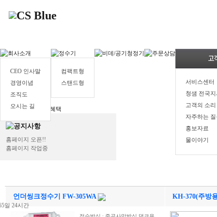
CEO 인사말
컴팩트형
서비스센터
경영이념
스탠드형
청샘 전국지
조직도
고객의 소리
오시는 길
자주하는 질
홍보자료
홈페이지 오픈!!
물이야기
홈페이지 작업중
언더씽크정수기 FW-305WA
KH-370(주방
정수방식 : 중공사막방식 댕크용